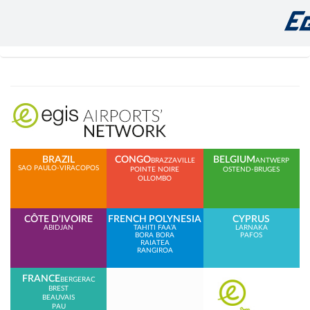
BRAZIL
CONGO
BELGIUM
BRAZZAVILLE
ANTWERP
SAO PAULO-VIRACOPOS
POINTE NOIRE
OSTEND-BRUGES
OLLOMBO
CÔTE D’IVOIRE
FRENCH POLYNESIA
CYPRUS
ABIDJAN
TAHITI FAA’A
LARNAKA
BORA BORA
PAFOS
RAIATEA
RANGIROA
FRANCE
BERGERAC
BREST
BEAUVAIS
PAU