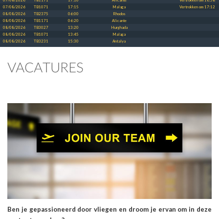
07/08/2026
TB1171
17:10
Alicante
Vertrokken om 16:58
07/08/2026
TB1071
17:15
Malaga
Vertrokken om 17:12
08/08/2026
TB2375
06:00
Rhodos
08/08/2026
TB1171
06:20
Alicante
08/08/2026
TB3027
13:20
Hurghada
08/08/2026
TB1071
13:45
Malaga
08/08/2026
TB3231
15:30
Antalya
VACATURES
Ben je gepassioneerd door vliegen en droom je ervan om in deze