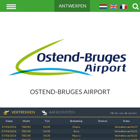
ANTWERPEN
OSTEND-BRUGES AIRPORT
VERTREKKEN
AANKOMSTEN
Klik hier voor alle vluchten
Datum
Vlucht
Tijd
Bestemming
Terminal
Status
07/08/2026
TB2281
06:30
Chania
Vertrokken om 06:39
07/08/2026
TB1345
06:30
Ibiza
Vertrokken om 06:21
07/08/2026
TB1345
06:30
Murcia
Vertrokken om 06:21