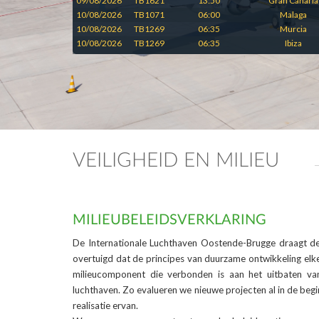
09/08/2026
TB1621
13:50
Gran Canaria
10/08/2026
TB1071
06:00
Malaga
10/08/2026
TB1269
06:35
Murcia
10/08/2026
TB1269
06:35
Ibiza
VEILIGHEID EN MILIEU
MILIEUBELEIDSVERKLARING
De Internationale Luchthaven Oostende-Brugge draagt de
overtuigd dat de principes van duurzame ontwikkeling el
milieucomponent die verbonden is aan het uitbaten van
luchthaven. Zo evalueren we nieuwe projecten al in de beg
realisatie ervan.