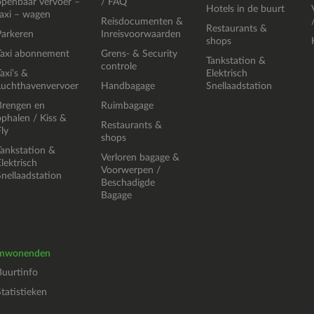
openbaar vervoer –
/ FAQ
Hotels in de buurt
taxi – wagen
Reisdocumenten &
Restaurants &
Parkeren
Inreisvoorwaarden
shops
Taxi abonnement
Grens- & Security
Tankstation &
controle
axi’s &
Elektrisch
Luchthavenvervoer
Handbagage
Snellaadstation
Brengen en
Ruimbagage
ophalen / Kiss &
Restaurants &
ly
shops
Tankstation &
Verloren bagage &
lektrisch
Voorwerpen /
Snellaadstation
Beschadigde
Bagage
mwonenden
Buurtinfo
Statistieken