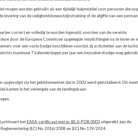
 mogen worden gebruikt als een tijdelijk hulpmiddel voor personen die no
 levering van de veiligheidsbewustzijnstraining of de afgifte van een perma
rten correct en volledig te worden ingevuld, voorzien van de vereiste
 deze door de Europese Commissie opgelegde verplichtingen na te leven en e
ers over een vaste badge beschikken voordat zij activiteiten aan de luchtz
n slechts maximaal 7 kalenderdagen per jaar een bezoekersbadge mag gebruik
n opgevolgd via het geluidsmeetnet dat in 2002 werd geïnstalleerd. Dit mee
de kanten in het verlengde van de landingsbaan.
legen.
Luchtvaart het
EASA-certificaat met nr. BE.A-POR.0003
uitgereikt aan de
U Reglementering (EC) No 2016/2008 en (EC) No 139/2014.