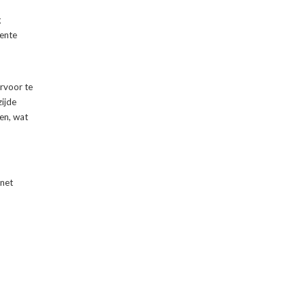
g
nente
rvoor te
ijde
en, wat
tnet