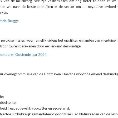
k van de milieuzorg. We zijn vastbesloten om nog beter te doen en we 
ken we naar de beste praktijken in de sector om de negatieve invloed
erken.
tende-Brugge.
geluidsemissies, voornamelijk tijdens het opstijgen en landen van vliegtuigen
uidscontouren berekenen door een erkend deskundige.
contouren Oostende jaar 2024
.
lieu-overlegcommissie van de luchthaven. Daartoe wordt de erkend deskundig
de;
ddelkerke;
d (respectievelijk voorzitter en secretaris);
iertoe uitdrukkelijk gemandateerd door Milieu- en Natuurraden van de resp