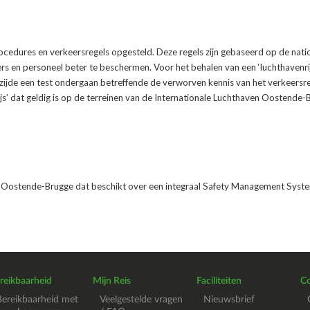
ocedures en verkeersregels opgesteld. Deze regels zijn gebaseerd op de nati
ers en personeel beter te beschermen. Voor het behalen van een ‘luchthavenri
zijde een test ondergaan betreffende de verworven kennis van het verkeers
ewijs’ dat geldig is op de terreinen van de Internationale Luchthaven Oostende-
ven Oostende-Brugge dat beschikt over een integraal Safety Management Sys
reikbaarheid
Mijn Reis
Faciliteiten
Co
Bereikbaarheid met
Veelgestelde vragen
Nieuwsbrief