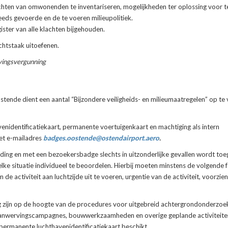
chten van omwonenden te inventariseren, mogelijkheden ter oplossing voor te
eds gevoerde en de te voeren milieupolitiek.
ster van alle klachten bijgehouden.
htstaak uitoefenen.
evingsvergunning
ende dient een aantal “Bijzondere veiligheids- en milieumaatregelen” op te 
identificatiekaart, permanente voertuigenkaart en machtiging als intern
et e-mailadres
badges.oostende@ostendairport.aero
.
eiding en met een bezoekersbadge slechts in uitzonderlijke gevallen wordt toe
elke situatie individueel te beoordelen. Hierbij moeten minstens de volgende 
activiteit aan luchtzijde uit te voeren, urgentie van de activiteit, voorzie
g zijn op de hoogte van de procedures voor uitgebreid achtergrondonderzoe
j aanwervingscampagnes, bouwwerkzaamheden en overige geplande activiteite
permanente luchthavenidentificatiekaart beschikt.