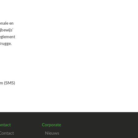
onale en
jbewijs’
reglement
Brugge.
tem (SMS)
ntact
Corporate
Contact
Nieuws