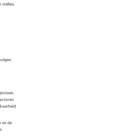
 stellen,
volgen.
gestaan.
factoren
nbaarheid
k en de
n