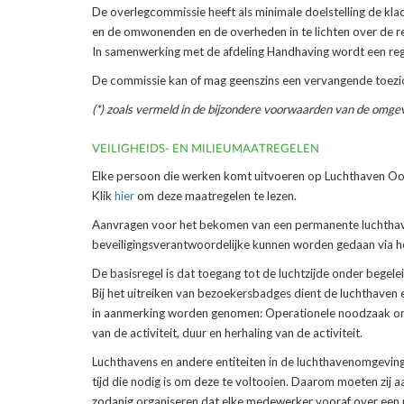
De overlegcommissie heeft als minimale doelstelling de kla
en de omwonenden en de overheden in te lichten over de re
In samenwerking met de afdeling Handhaving wordt een regi
De commissie kan of mag geenszins een vervangende toezic
(*) zoals vermeld in de bijzondere voorwaarden van de omg
VEILIGHEIDS- EN MILIEUMAATREGELEN
Elke persoon die werken komt uitvoeren op Luchthaven Oost
Klik
hier
om deze maatregelen te lezen.
Aanvragen voor het bekomen van een permanente luchthaven
beveiligingsverantwoordelijke kunnen worden gedaan via h
De basisregel is dat toegang tot de luchtzijde onder begel
Bij het uitreiken van bezoekersbadges dient de luchthaven 
in aanmerking worden genomen: Operationele noodzaak om de 
van de activiteit, duur en herhaling van de activiteit.
Luchthavens en andere entiteiten in de luchthavenomgevin
tijd die nodig is om deze te voltooien. Daarom moeten zi
zodanig organiseren dat elke medewerker vooraf over een 