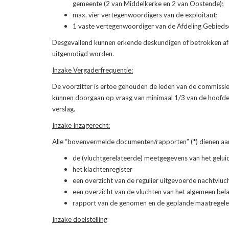
gemeente (2 van Middelkerke en 2 van Oostende);
max. vier vertegenwoordigers van de exploitant;
1 vaste vertegenwoordiger van de Afdeling Gebied
Desgevallend kunnen erkende deskundigen of betrokken a
uitgenodigd worden.
Inzake Vergaderfrequentie:
De voorzitter is ertoe gehouden de leden van de commissi
kunnen doorgaan op vraag van minimaal 1/3 van de hoofde
verslag.
Inzake Inzagerecht:
Alle “bovenvermelde documenten/rapporten” (*) dienen aan
de (vluchtgerelateerde) meetgegevens van het gelu
het klachtenregister
een overzicht van de regulier uitgevoerde nachtvluc
een overzicht van de vluchten van het algemeen bel
rapport van de genomen en de geplande maatregel
Inzake doelstelling