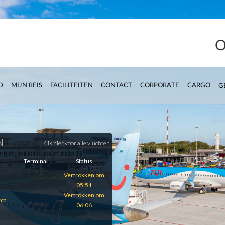
O
D
MIJN REIS
FACILITEITEN
CONTACT
CORPORATE
CARGO
G
N
Klik hier voor alle vluchten
Terminal
Status
Vertrokken om
05:51
Vertrokken om
rca
06:06