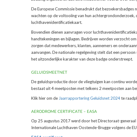
De Europese Commissie benadrukt dat bezoekersbadges niet
wachten op de voltooiing van hun achtergrondonderzoek, de
luchthavenidentificatiekaart.
Bovendien dienen aanvragen voor luchthavenidentificatiekaa
handtekeningen en bijlagen. Bedrijven worden verzocht om
zorgen dat medewerkers, klanten, aannemers en onderaannem
aanvangen. De nationale regelgeving stelt dat een persoo
het uitzonderlijke karakter van deze badge onderstreept.
GELUIDSMEETNET
De geluidsproductie door de vliegtuigen kan continu worde
bestaat uit 4 meetposten met telkens 2 meetposten aan bei
Klik hier om de
Jaarrapportering Geluidsnet 2024
te raadp
AERODROME CERTIFICATE – EASA
Op 25 augustus 2017 werd door het Directoraat-generaal 
Internationale Luchthaven Oostende-Brugge volgens de E