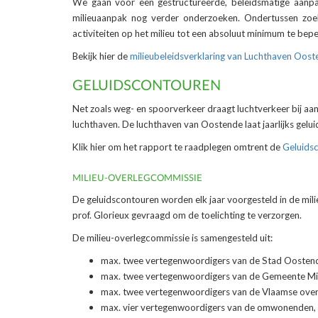
We gaan voor een gestructureerde, beleidsmatige aanpa
milieuaanpak nog verder onderzoeken. Ondertussen zoe
activiteiten op het milieu tot een absoluut minimum te bep
Bekijk hier de
milieubeleidsverklaring van Luchthaven Oos
GELUIDSCONTOUREN
Net zoals weg- en spoorverkeer draagt luchtverkeer bij aan 
luchthaven. De luchthaven van Oostende laat jaarlijks gel
Klik hier om het rapport te raadplegen omtrent de
Geluids
MILIEU-OVERLEGCOMMISSIE
De geluidscontouren worden elk jaar voorgesteld in de mi
prof. Glorieux gevraagd om de toelichting te verzorgen.
De milieu-overlegcommissie is samengesteld uit:
max. twee vertegenwoordigers van de Stad Oosten
max. twee vertegenwoordigers van de Gemeente Mi
max. twee vertegenwoordigers van de Vlaamse overhei
max. vier vertegenwoordigers van de omwonenden, h