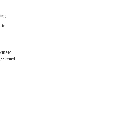
ing;
sie
eringen
dgekeurd