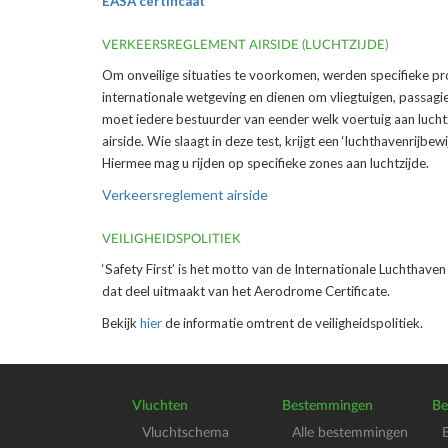
EASA certificaat
VERKEERSREGLEMENT AIRSIDE (LUCHTZIJDE)
Om onveilige situaties te voorkomen, werden specifieke pr
internationale wetgeving en dienen om vliegtuigen, passagi
moet iedere bestuurder van eender welk voertuig aan lucht
airside. Wie slaagt in deze test, krijgt een ‘luchthavenrijb
Hiermee mag u rijden op specifieke zones aan luchtzijde.
Verkeersreglement airside
VEILIGHEIDSPOLITIEK
‘Safety First’ is het motto van de Internationale Luchtha
dat deel uitmaakt van het Aerodrome Certificate.
Bekijk
hier
de informatie omtrent de veiligheidspolitiek.
Vluchten
Bestemmingen
Be
Vluchtschema
Alle bestemmingen