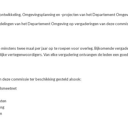
sontwikkeling, Omgevingsplanning en -projecten van het Departement Omgev
fdelingen van het Departement Omgeving op vergaderingen van deze commis
e minstens twee maal per jaar op te roepen voor overleg. Bijkomende vergad
lijke vertegenwoordigers. Van elke vergadering ontvangen de leden een goe
 deze commissie ter beschikking gesteld alsook:
idsmeetnet
hten
ang
en