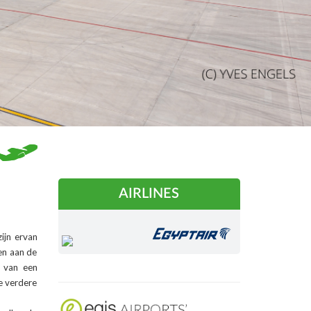
AIRLINES
ijn ervan
en aan de
g van een
e verdere