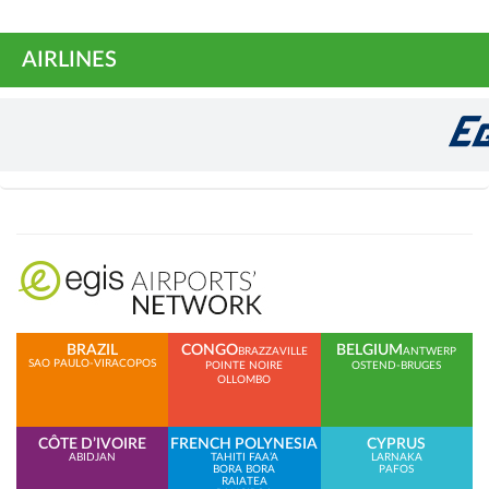
AIRLINES
BRAZIL
CONGO
BELGIUM
BRAZZAVILLE
ANTWERP
SAO PAULO-VIRACOPOS
POINTE NOIRE
OSTEND-BRUGES
OLLOMBO
CÔTE D’IVOIRE
FRENCH POLYNESIA
CYPRUS
ABIDJAN
TAHITI FAA’A
LARNAKA
BORA BORA
PAFOS
RAIATEA