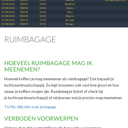
06/08/2026
TB1801
14:15
Tenerife
Vertrokken om 14:18
07/08/2026
TB2281
06:30
Heraklion
07/08/2026
TB2281
06:30
Chania
07/08/2026
TB1345
06:30
Ibiza
07/08/2026
TB1345
06:30
Murcia
07/08/2026
TB1171
17:10
Alicante
07/08/2026
TB1071
17:15
Malaga
RUIMBAGAGE
HOEVEEL RUIMBAGAGE MAG IK
MEENEMEN?
Hoeveel koffers je mag meenemen als ruimbagage? Dat bepaalt je
luchtvaartmaatschappij. Ze legt trouwens ook vast hoe groot en hoe
zwaar je koffers mogen zijn. Raadpleeg je ticket of check bij
je luchtvaartmaatschappij of reisbureau wat je precies mag meenemen.
TUI fly: Alle info over je bagage
VERBODEN VOORWERPEN