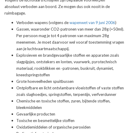
Volgens de luchtvaartrichtlijnen zijn bepaalde voorwerpen
absoluut verboden aan boord. Ze mogen dus ook nooit in de
ruimbagage.
Verboden wapens (volgens de
wapenwet van 9 juni 2006
)
Gassen, waaronder CO2-patronen van meer dan 28g (=50ml).
Per persoon mag je tot 4 patronen van maximum 28g
meenemen. Je moet daarvoor wel vooraf toestemming vragen
aan je luchtvaartmaatschappij.
Explosieven en brandgevaarlijke stoffen en apparaten zoals
slagpijpjes, ontstekers en lonten, vuurwerk, pyrotechnisch
materiaal, rookblikken en -patronen, buskruit, dynamiet,
kneedspringstoffen
Grote hoeveelheden spuitbussen
Ontplofbare en licht ontvlambare vloeistoffen of vaste stoffen
zoals slaghoedjes, springstoffen, terpentijn, verfverdunner
Chemische en toxische stoffen, zuren, bijtende stoffen,
bleekmiddelen
Gevaarlijke producten
Toxische en besmettelijke stoffen
Oxidatiemiddelen of organische peroxiden