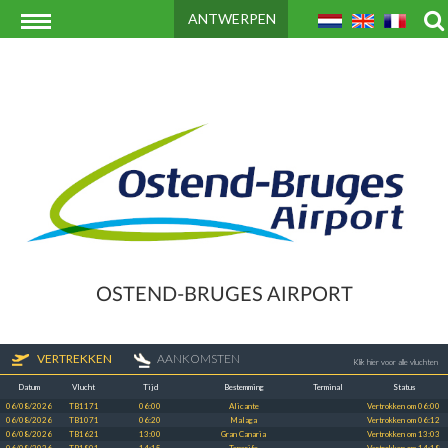
ANTWERPEN
OSTEND-BRUGES AIRPORT
VERTREKKEN
AANKOMSTEN
Klik hier voor alle vluchten
Datum
Vlucht
Tijd
Bestemming
Terminal
Status
06/08/2026
TB1171
06:00
Alicante
Vertrokken om 06:00
06/08/2026
TB1071
06:20
Malaga
Vertrokken om 06:12
06/08/2026
TB1621
13:00
Gran Canaria
Vertrokken om 13:03