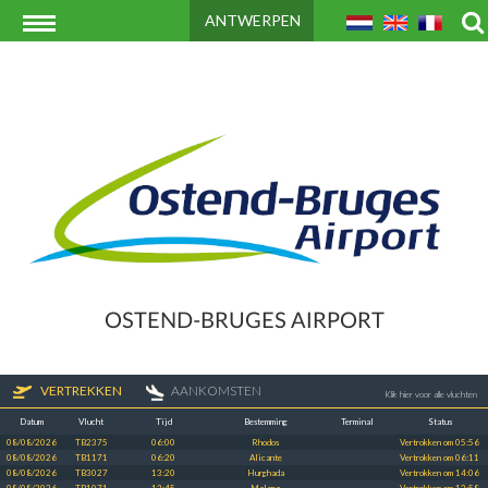
ANTWERPEN
OSTEND-BRUGES AIRPORT
VERTREKKEN
AANKOMSTEN
Klik hier voor alle vluchten
Datum
Vlucht
Tijd
Bestemming
Terminal
Status
08/08/2026
TB2375
06:00
Rhodos
Vertrokken om 05:56
08/08/2026
TB1171
06:20
Alicante
Vertrokken om 06:11
08/08/2026
TB3027
13:20
Hurghada
Vertrokken om 14:06