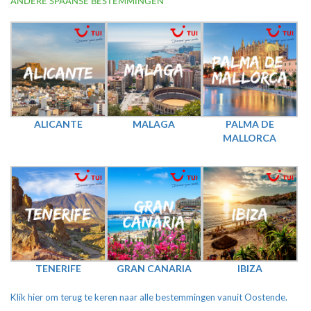
ANDERE SPAANSE BESTEMMINGEN
ALICANTE
MALAGA
PALMA DE
MALLORCA
TENERIFE
GRAN CANARIA
IBIZA
Klik hier om terug te keren naar alle bestemmingen vanuit Oostende.