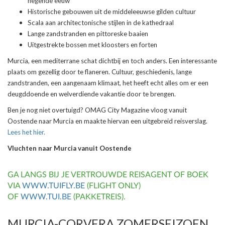
negende eeuw
Historische gebouwen uit de middeleeuwse gilden cultuur
Scala aan architectonische stijlen in de kathedraal
Lange zandstranden en pittoreske baaien
Uitgestrekte bossen met kloosters en forten
Murcia, een mediterrane schat dichtbij en toch anders. Een interessante
plaats om gezellig door te flaneren. Cultuur, geschiedenis, lange
zandstranden, een aangenaam klimaat, het heeft echt alles om er een
deugddoende en welverdiende vakantie door te brengen.
Ben je nog niet overtuigd? OMAG City Magazine vloog vanuit
Oostende naar Murcia en maakte hiervan een uitgebreid reisverslag.
Lees het hier.
Vluchten naar Murcia vanuit Oostende
GA LANGS BIJ JE VERTROUWDE REISAGENT OF BOEK
VIA
WWW.TUIFLY.BE
(FLIGHT ONLY)
OF
WWW.TUI.BE
(PAKKETREIS).
MURCIA-CORVERA ZOMERSEIZOEN