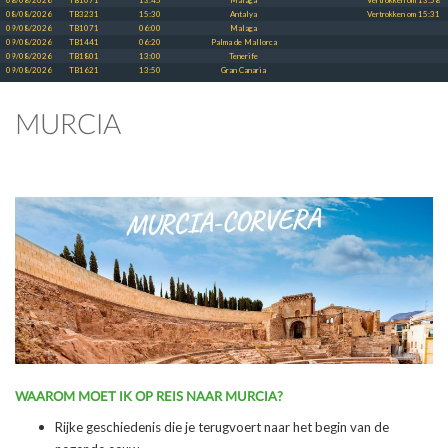
08/08/2026
TB1071
13:45
Malaga
Vertrokken om 13:58
08/08/2026
TB3231
15:30
Antalya
Vertrokken om 15:31
09/08/2026
TB1071
06:00
Malaga
09/08/2026
TB1441
06:20
Palma de Mallorca
09/08/2026
TB1801
13:00
Tenerife
09/08/2026
TB1621
13:50
Gran Canaria
MURCIA
WAAROM MOET IK OP REIS NAAR MURCIA?
Rijke geschiedenis die je terugvoert naar het begin van de