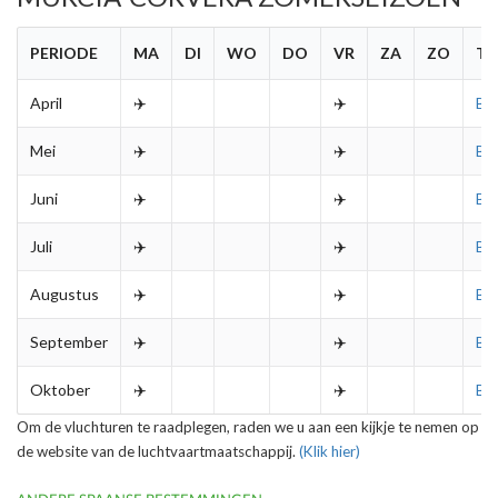
PERIODE
MA
DI
WO
DO
VR
ZA
ZO
TI
April
✈️
✈️
B
Mei
✈️
✈️
B
Juni
✈️
✈️
B
Juli
✈️
✈️
B
Augustus
✈️
✈️
B
September
✈️
✈️
B
Oktober
✈️
✈️
B
Om de vluchturen te raadplegen, raden we u aan een kijkje te nemen op
de website van de luchtvaartmaatschappij.
(Klik hier)