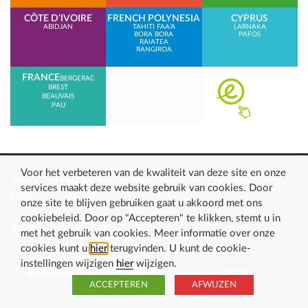
CÔTE D’IVOIRE
FRENCH POLYNESIA
CYPRUS
ABIDJAN
TAHITI FAA’A
LARNAKA
BORA BORA
PAFOS
RAIATEA
RANGIROA
FRANCE
BERGERAC
BREST
BEAUVAIS
PAU
Voor het verbeteren van de kwaliteit van deze site en onze
Jobs
Legal notice
Nederlands
English
services maakt deze website gebruik van cookies. Door
Français
onze site te blijven gebruiken gaat u akkoord met ons
cookiebeleid. Door op "Accepteren" te klikken, stemt u in
met het gebruik van cookies. Meer informatie over onze
cookies kunt u
hier
terugvinden. U kunt de cookie-
instellingen wijzigen
hier
wijzigen.
© Egis Airport Operation. Tous droits réservés. 2021
ACCEPTEREN
AFWIJZEN